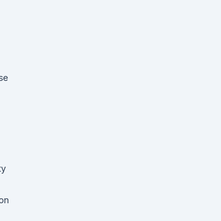
se
ty
on