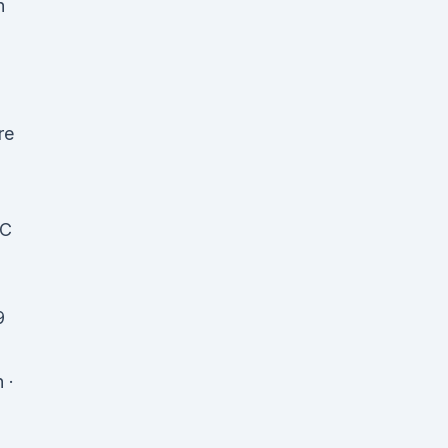
n
re
HC
9
 ·
·