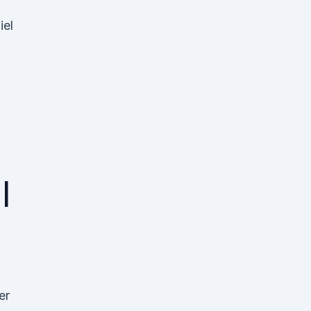
iel
 |
er