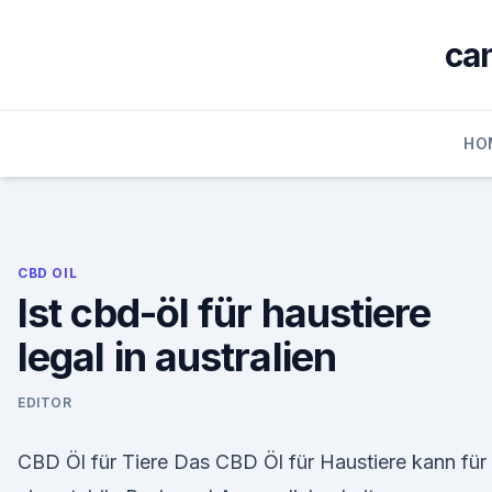
Skip
to
ca
content
HO
CBD OIL
Ist cbd-öl für haustiere
legal in australien
EDITOR
CBD Öl für Tiere Das CBD Öl für Haustiere kann für