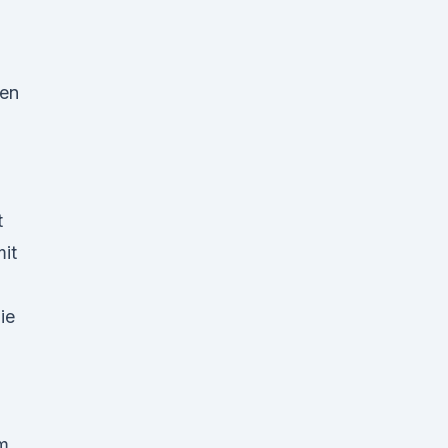
een
t
it
ie
m